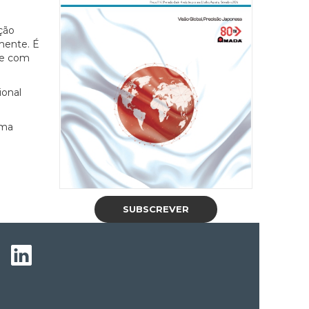
ção
mente. É
 e com
ional
uma
SUBSCREVER