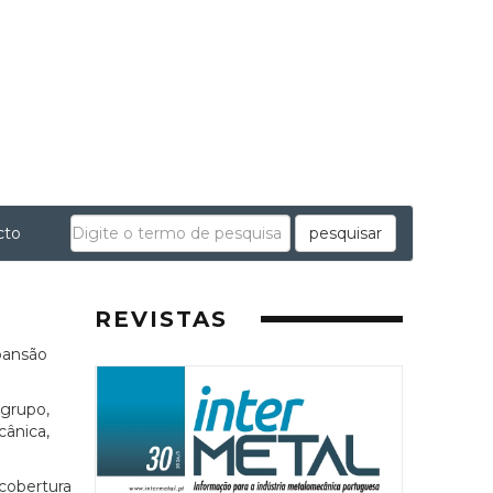
cto
pesquisar
REVISTAS
pansão
 grupo,
cânica,
cobertura