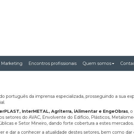
 Marketing
Encontros profissionais
Quem somos
Conta
o português da imprensa especializada, prosseguindo a sua ex
al.
nterPLAST, InterMETAL, Agriterra, iAlimentar e EngeObras
, o
 setores do AVAC, Envolvente do Edifício, Plásticos, Metalome
Públicas e Setor Mineiro, dando forte cobertura a estes mercados.
er e dar a conhecer a atualidade destes setores, bem como dar 