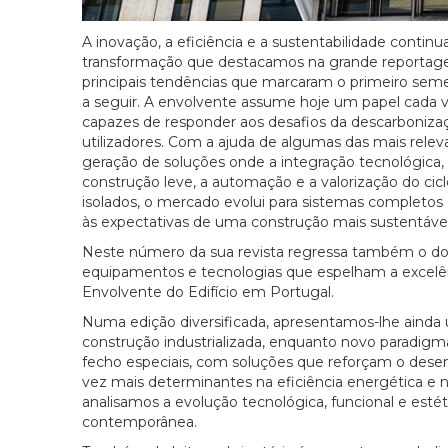
A inovação, a eficiência e a sustentabilidade contin
transformação que destacamos na grande reportagem
principais tendências que marcaram o primeiro seme
a seguir. A envolvente assume hoje um papel cada v
capazes de responder aos desafios da descarbonização
utilizadores. Com a ajuda de algumas das mais rel
geração de soluções onde a integração tecnológica, a 
construção leve, a automação e a valorização do ci
isolados, o mercado evolui para sistemas completos 
às expectativas de uma construção mais sustentável,
Neste número da sua revista regressa também o doss
equipamentos e tecnologias que espelham a excelênc
Envolvente do Edifício em Portugal.
Numa edição diversificada, apresentamos-lhe ainda u
construção industrializada, enquanto novo paradigma 
fecho especiais, com soluções que reforçam o des
vez mais determinantes na eficiência energética e n
analisamos a evolução tecnológica, funcional e esté
contemporânea.