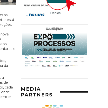
os as
tor está
oluções
 nova
a
utos
entares e
tos,
ia da
: a
as de
to, cada
MEDIA
, onde
PARTNERS
itetura