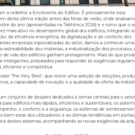
uam a redefinir a Envolvente do Edifício. É precisamente esta
 desta última edição antes das férias de verão, onde analisam
stre do ano (apresentadas na Tektónica 2026) e o rumo que o se
ez mais ativo no desempenho global dos edifícios, integrando s
, da eficiência energética, da digitalização e do conforto dos
evantes empresas especializadas do setor, damos a conhecer uma
rastreabilidade dos materiais, a industrialização dos processos, 
clo de vida dos edifícios ganham protagonismo. Mais do que prod
e inteligentes, preparados para responder às exigências regulam
 eficiente e competitiva.
ier ‘The Very Best’, que reúne uma seleção de soluções, produ
ia, a capacidade de inovação e a qualidade da oferta da indústr
m conjunto de dossiers dedicados a temas centrais para o setor
para edifícios mais rápidos, eficientes e sustentáveis; os sistem
empenho, o conforto e a segurança; os sistemas de sombreamen
o bem-estar dos utilizadores; e as últimas tendências em portas
tica destes sistemas, acompanhando as novas exigências da arqu