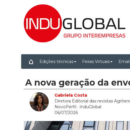
Edições técnicas
Feiras Virtuais
Email
A nova geração da envo
Gabriela Costa
Diretora Editorial das revistas Agriterr
NovoPerfil
· InduGlobal
06/07/2026