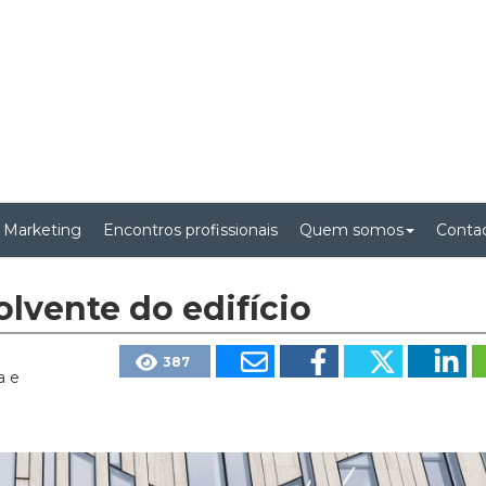
 Marketing
Encontros profissionais
Quem somos
Conta
lvente do edifício
387
a e