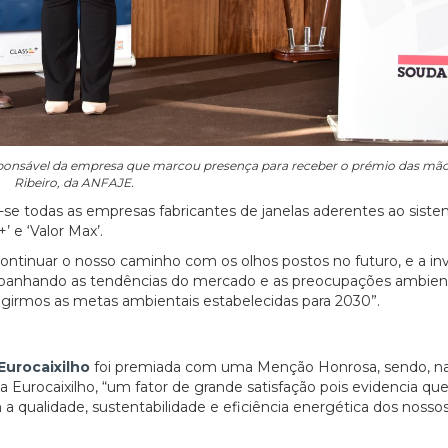
responsável da empresa que marcou presença para receber o prémio das mã
Ribeiro, da ANFAJE.
-se todas as empresas fabricantes de janelas aderentes ao sist
 e ‘Valor Max’.
ontinuar o nosso caminho com os olhos postos no futuro, e a inv
panhando as tendências do mercado e as preocupações ambien
ngirmos as metas ambientais estabelecidas para 2030”.
Eurocaixilho
foi premiada com uma Menção Honrosa, sendo, n
 Eurocaixilho, “um fator de grande satisfação pois evidencia que
 qualidade, sustentabilidade e eficiência energética dos nosso