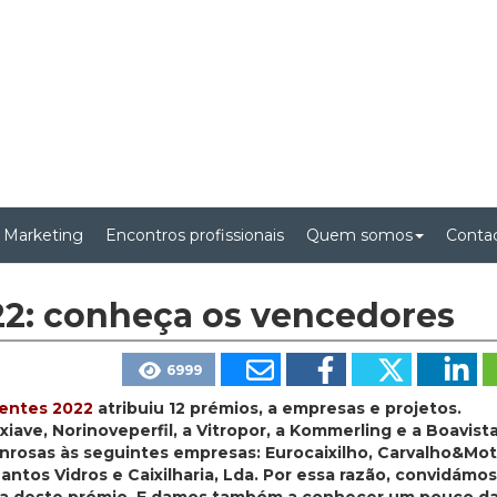
 Marketing
Encontros profissionais
Quem somos
Conta
22: conheça os vencedores
6999
cientes 2022
atribuiu 12 prémios, a empresas e projetos.
ave, Norinoveperfil, a Vitropor, a Kommerling e a Boavist
rosas às seguintes empresas: Eurocaixilho, Carvalho&Mot
antos Vidros e Caixilharia, Lda. Por essa razão, convidámo