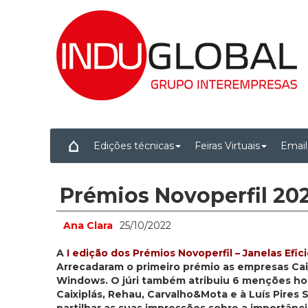
Edições técnicas
Feiras Virtuais
Email
Prémios Novoperfil 20
Ana Clara
25/10/2022
A
I edição dos Prémios Novoperfil – Janelas Efi
Arrecadaram o primeiro prémio as empresas Caixi
Windows. O júri também atribuiu 6 menções hon
Caixiplás, Rehau, Carvalho&Mota e à Luís Pires S