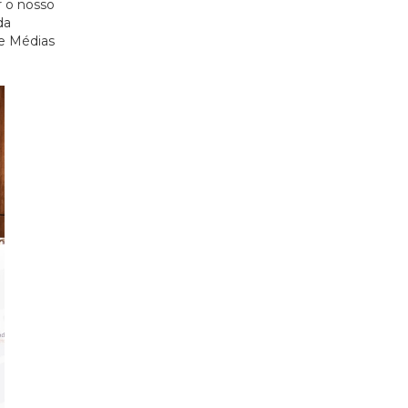
r o nosso
da
 e Médias