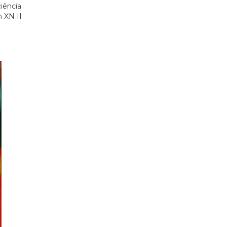
iência
 XN II