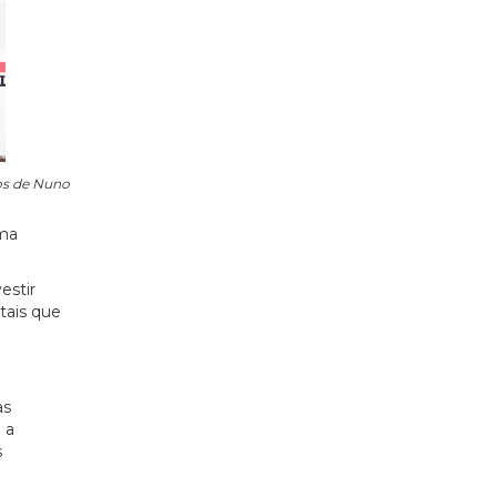
os de Nuno
ema
estir
tais que
as
 a
s