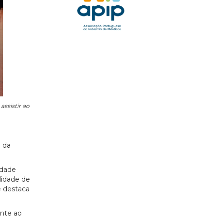
assistir ao
a da
idade
lidade de
e destaca
ente ao