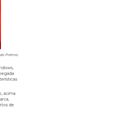
 do Prémio
indows,
 pegada
erísticas
o, acima
arca,
etos de