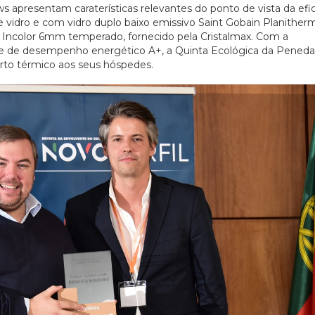
s apresentam caraterísticas relevantes do ponto de vista da efic
 vidro e com vidro duplo baixo emissivo Saint Gobain Planitherm
ncolor 6mm temperado, fornecido pela Cristalmax. Com a
se de desempenho energético A+, a Quinta Ecológica da Peneda
orto térmico aos seus hóspedes.