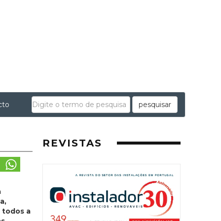
cto
pesquisar
REVISTAS
a
a,
s todos a