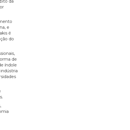
bito da
or
imento
na, e
akis é
ação do
sionais,
forma de
de índole
indústria
rsidades
e
s.
,
nomia