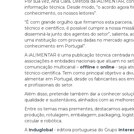
Por sua vez, Ana Clara, Diretora da iALIMENTAR, con
informação técnica. Desde modo, “o acordo agora fir
conhecimento, os nossos leitores”.
“É com grande orgulho que firmamos esta parceria
técnico e científico, é possível cumprir a nossa missã
disseminá-la junto dos agentes do setor”, salienta,
uma instituição com provas dadas no mercado agroa
conhecimento em Portugal”.
A iALIMENTAR é uma publicação técnica centrada na 
associações e entidades nacionais que atuam no se
comunicação multicanal –
offline
e
online
- seja at
técnico-científica. Tem como principal objetivo a di
alimentar em Portugal, desde os fabricantes aos emb
e profissionais do setor.
Além disso, pretende também dar a conhecer soluçõ
qualidade e sustentáveis, alinhados com as melhore
Entre os temas mais prementes, destacamos aqueles 
produção, rotulagem, embalagem, packaging, logística
circular e robótica.
A
Induglobal
- editora portuguesa do Grupo
Inter