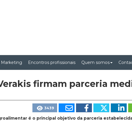
 Marketing
Encontros profissionais
Quem somos
Conta
Verakis firmam parceria med
3439
alimentar é o principal objetivo da parceria estabelecid