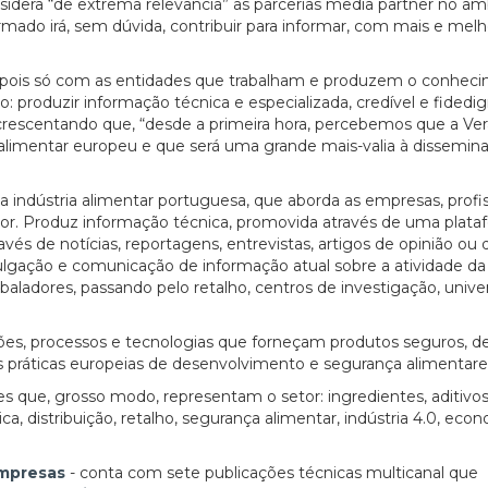
sidera “de extrema relevância” as parcerias media partner no âm
mado irá, sem dúvida, contribuir para informar, com mais e melh
, pois só com as entidades que trabalham e produzem o conhec
o: produzir informação técnica e especializada, credível e fidedig
 acrescentando que, “desde a primeira hora, percebemos que a Ver
limentar europeu e que será uma grande mais-valia à dissemin
indústria alimentar portuguesa, que aborda as empresas, profis
tor. Produz informação técnica, promovida através de uma plata
ravés de notícias, reportagens, entrevistas, artigos de opinião ou 
vulgação e comunicação de informação atual sobre a atividade da 
aladores, passando pelo retalho, centros de investigação, unive
es, processos e tecnologias que forneçam produtos seguros, d
s práticas europeias de desenvolvimento e segurança alimentare
que, grosso modo, representam o setor: ingredientes, aditivos
, distribuição, retalho, segurança alimentar, indústria 4.0, eco
empresas
- conta com sete publicações técnicas multicanal que