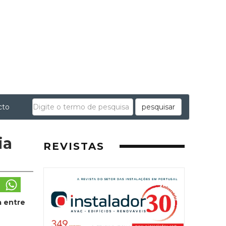
cto
pesquisar
ia
REVISTAS
a entre