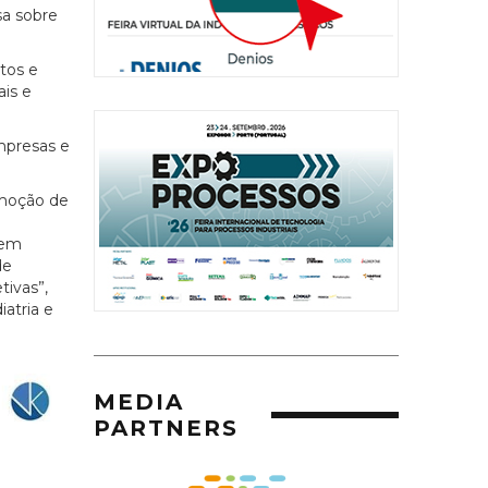
sa sobre
tos e
ais e
mpresas e
omoção de
dem
de
tivas”,
iatria e
MEDIA
PARTNERS