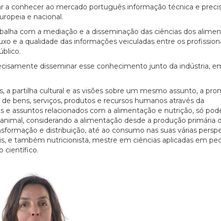
r a conhecer ao mercado português informação técnica e preci
ropeia e nacional.
trabalha com a mediação e a disseminação das ciências dos alimen
xo e a qualidade das informações veiculadas entre os profission
úblico.
precisamente disseminar esse conhecimento junto da indústria, e
s, a partilha cultural e as visões sobre um mesmo assunto, a pr
 de bens, serviços, produtos e recursos humanos através da
mas e assuntos relacionados com a alimentação e nutrição, só po
 animal, considerando a alimentação desde a produção primária 
ansformação e distribuição, até ao consumo nas suas várias perspe
akis, e também nutricionista, mestre em ciências aplicadas em ped
científico.