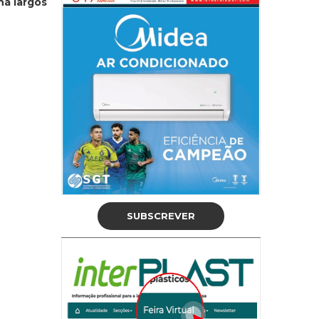
há largos
SUBSCREVER