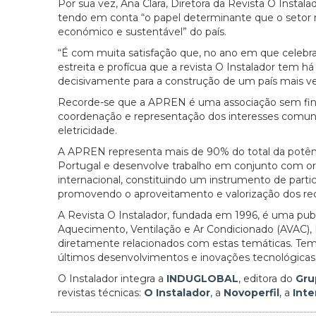
Por sua vez, Ana Clara, Diretora da Revista O Instala
tendo em conta “o papel determinante que o setor
económico e sustentável” do país.
“É com muita satisfação que, no ano em que celebramos
estreita e profícua que a revista O Instalador tem
decisivamente para a construção de um país mais ver
Recorde-se que a APREN é uma associação sem fins 
coordenação e representação dos interesses comun
eletricidade.
A APREN representa mais de 90% do total da potênc
Portugal e desenvolve trabalho em conjunto com orga
internacional, constituindo um instrumento de partic
promovendo o aproveitamento e valorização dos recu
A Revista O Instalador, fundada em 1996, é uma pub
Aquecimento, Ventilação e Ar Condicionado (AVAC), 
diretamente relacionados com estas temáticas. Tem 
últimos desenvolvimentos e inovações tecnológicas 
O Instalador integra a
INDUGLOBAL
, editora do
Gru
revistas técnicas:
O Instalador
, a
Novoperfil
, a
Inte