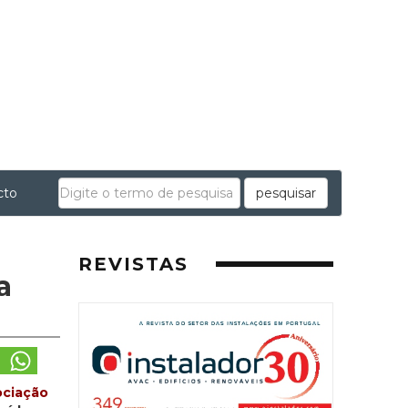
cto
pesquisar
REVISTAS
a
ociação