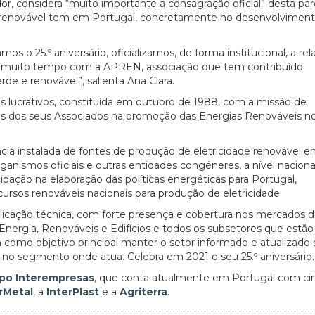
dor, considera “muito importante a consagração oficial” desta parc
 renovável tem em Portugal, concretamente no desenvolvimen
 o 25.º aniversário, oficializamos, de forma institucional, a rel
 há muito tempo com a APREN, associação que tem contribuído
de e renovável”, salienta Ana Clara.
lucrativos, constituída em outubro de 1988, com a missão de
s dos seus Associados na promoção das Energias Renováveis no
ia instalada de fontes de produção de eletricidade renovável 
nismos oficiais e outras entidades congéneres, a nível naciona
ipação na elaboração das políticas energéticas para Portugal,
rsos renováveis nacionais para produção de eletricidade.
licação técnica, com forte presença e cobertura nos mercados 
Energia, Renováveis e Edifícios e todos os subsetores que estão
como objetivo principal manter o setor informado e atualizado 
no segmento onde atua. Celebra em 2021 o seu 25.º aniversário.
po Interempresas
, que conta atualmente em Portugal com ci
rMetal
, a
InterPlast
e a
Agriterra
.