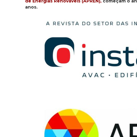
de Energias Renováveis (APREN),
começam o ano
anos.