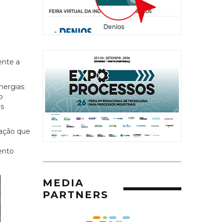
ente a
inergias
o
as
lação que
ento
MEDIA
PARTNERS