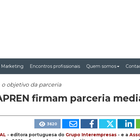
 Marketing
Encontros profissionais
Quem somos
Conta
 o objetivo da parceria
e APREN firmam parceria medi
3620
BAL
- editora portuguesa do
Grupo Interempresas
- e a
Ass