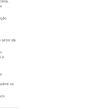
eria,
to
ação
 setor da
em
l e
do
sobre os
nco